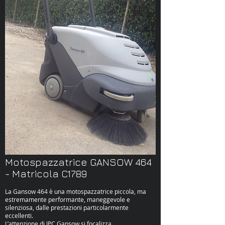
Motospazzatrice GANSOW 464
- Matricola C1789
La Gansow 464 è una motospazzatrice piccola, ma
estremamente performante, maneggevole e
silenziosa, dalle prestazioni particolarmente
eccellenti.
L’attenzione di IPC Gansow si focalizza