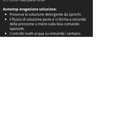
Autostop erogazione soluzione:
Preserva la soluzione detergente da sprechi.
Il flusso di soluzione parte e si ferma a seconda
della pressione o meno sulla leva comando
spazzole.
Controllo livelli acqua su entrambi i serbatoi.
Massima protezione del motore di aspirazione
Il motore di aspirazione è fissato nel punto più
alto della macchina.
Autostop spazzole ritardato:
Preserva le spazzole e la superficie da detergere.
La rotazione si ferma dopo 3 secondi e
riprende premendo la leva di marcia.
Massimo comfort:
Posizione di guida molto confortevole grazie alla
possibilità di regolare il manubrio a seconda delle
necessità dell’operatore.
per saperne di più
richiedi informazioni e-mail